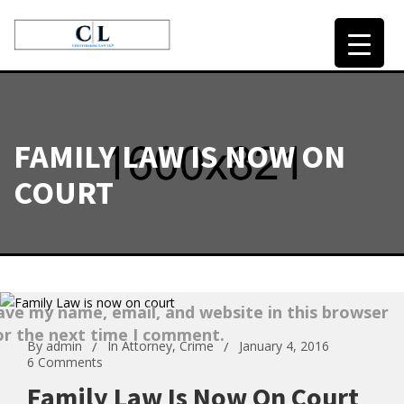
HOME
FAMILY LAW IS NOW ON
OUR LAWYERS
COURT
SERVICES
CONTACT
ave my name, email, and website in this browser
or the next time I comment.
By
admin
In
Attorney
,
Crime
January 4, 2016
6 Comments
Family Law Is Now On Court