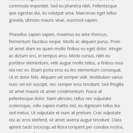
commodo imperdiet. Sed eu pharetra nibh. Pellentesque
quis egestas dui, eu volutpat urna. Maecenas eget tellus
gravida, ultricies mauris vitae, euismod sapien.
Phasellus sapien sapien, maximus eu ante rhoncus,
fermentum faucibus neque. Morbi ac aliquam purus. Proin
sit amet diam eu quam mollis finibus eu eget dolor. Integer
ac dictum orci, in tempus arcu. Morbi cursus, nibh eu
porttitor elementum, velit augue mollis tellus, a finibus risus
nisi nec ex. Etiam porta eros eu leo elementum consequat.
Ut et dolor felis. Aliquam vel semper velit. Vestibulum varius
nunc vel est suscipit, nec semper eros tincidunt. Sed fringilla
sit amet mauris sit amet condimentum. Fusce at
pellentesque dolor. Nam ultricies, tellus nec vulputate
scelerisque, odio sapien mattis nisl, eu dignissim tellus leo
sed metus. Ut vulputate et nunc at pretium. Cras vulputate
nisi ac eros eleifend, sit amet viverra augue tincidunt. Class
aptent taciti sociosqu ad litora torquent per conubia nostra,