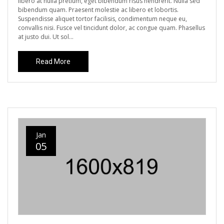
libero at nulla pretium, eget bibendum risus hendrerit. Nulla sed
bibendum quam. Praesent molestie ac libero et lobortis.
Suspendisse aliquet tortor facilisis, condimentum neque eu,
convallis nisi. Fusce vel tincidunt dolor, ac congue quam. Phasellus
at justo dui. Ut sol...
Read More
Jan
05