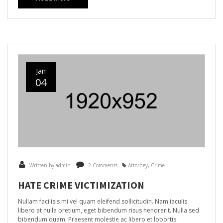
Jan
04
Written by admin
2 Comments
Attorney
,
Crime
HATE CRIME VICTIMIZATION
Nullam facilisis mi vel quam eleifend sollicitudin. Nam iaculis
libero at nulla pretium, eget bibendum risus hendrerit. Nulla sed
bibendum quam. Praesent molestie ac libero et lobortis.