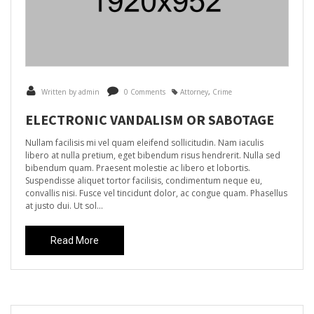
Written by admin
0 Comments
Attorney
,
Crime
ELECTRONIC VANDALISM OR SABOTAGE
Nullam facilisis mi vel quam eleifend sollicitudin. Nam iaculis
libero at nulla pretium, eget bibendum risus hendrerit. Nulla sed
bibendum quam. Praesent molestie ac libero et lobortis.
Suspendisse aliquet tortor facilisis, condimentum neque eu,
convallis nisi. Fusce vel tincidunt dolor, ac congue quam. Phasellus
at justo dui. Ut sol...
Read More