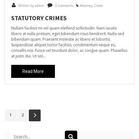
Written by admin
3 Comments
Attorney
,
Crime
STATUTORY CRIMES
Nullam facilisis mi vel quam eleifend sollicitudin. Nam iaculis
libero at nulla pretium, eget bibendum risus hendrerit. Nulla sed
bibendum quam. Praesent molestie ac libero et lobortis.
Suspendisse aliquet tortor facilisis, condimentum neque eu,
convallis nisi. Fusce vel tincidunt dolor, ac congue quam. Phasellus
at justo dui. Ut sol...
Read More
Next
1
2