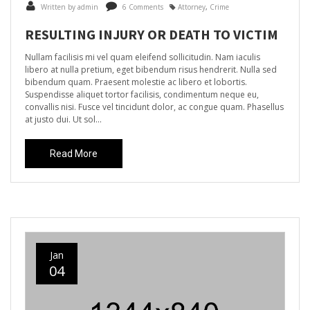
Written by admin
6 Comments
Attorney
,
Crime
RESULTING INJURY OR DEATH TO VICTIM
Nullam facilisis mi vel quam eleifend sollicitudin. Nam iaculis
libero at nulla pretium, eget bibendum risus hendrerit. Nulla sed
bibendum quam. Praesent molestie ac libero et lobortis.
Suspendisse aliquet tortor facilisis, condimentum neque eu,
convallis nisi. Fusce vel tincidunt dolor, ac congue quam. Phasellus
at justo dui. Ut sol...
Read More
Jan
04