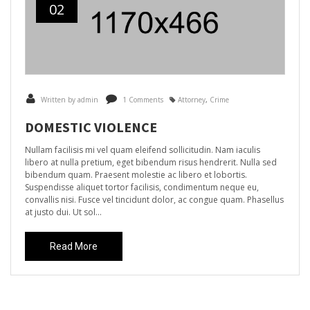
02
Written by admin
1 Comments
Attorney
,
Crime
DOMESTIC VIOLENCE
Nullam facilisis mi vel quam eleifend sollicitudin. Nam iaculis
libero at nulla pretium, eget bibendum risus hendrerit. Nulla sed
bibendum quam. Praesent molestie ac libero et lobortis.
Suspendisse aliquet tortor facilisis, condimentum neque eu,
convallis nisi. Fusce vel tincidunt dolor, ac congue quam. Phasellus
at justo dui. Ut sol...
Read More