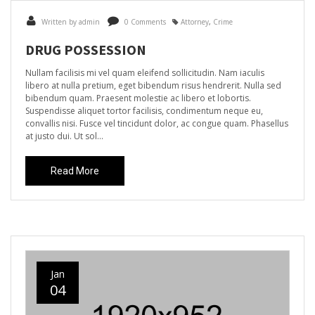
Written by admin
0 Comments
Attorney
,
Crime
DRUG POSSESSION
Nullam facilisis mi vel quam eleifend sollicitudin. Nam iaculis
libero at nulla pretium, eget bibendum risus hendrerit. Nulla sed
bibendum quam. Praesent molestie ac libero et lobortis.
Suspendisse aliquet tortor facilisis, condimentum neque eu,
convallis nisi. Fusce vel tincidunt dolor, ac congue quam. Phasellus
at justo dui. Ut sol...
Read More
Jan
04