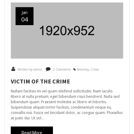
Jan
04
Written by admin
2 Comments
Attorney
,
Crime
VICTIM OF THE CRIME
Nullam facilisis mi vel quam eleifend sollicitudin. Nam iaculis
libero at nulla pretium, eget bibendum risus hendrerit. Nulla sed
bibendum quam. Praesent molestie ac libero et lobortis.
Suspendisse aliquet tortor facilisis, condimentum neque eu,
convallis nisi. Fusce vel tincidunt dolor, ac congue quam. Phasellus
at justo dui. Ut sol...
Read More