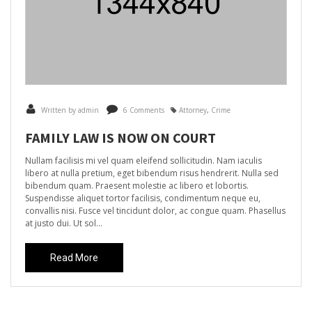
Written by admin
6 Comments
Attorney
,
Crime
FAMILY LAW IS NOW ON COURT
Nullam facilisis mi vel quam eleifend sollicitudin. Nam iaculis
libero at nulla pretium, eget bibendum risus hendrerit. Nulla sed
bibendum quam. Praesent molestie ac libero et lobortis.
Suspendisse aliquet tortor facilisis, condimentum neque eu,
convallis nisi. Fusce vel tincidunt dolor, ac congue quam. Phasellus
at justo dui. Ut sol...
Read More