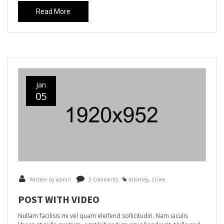
Read More
Jan
05
Written by admin
3 Comments
Attorney
,
Crime
POST WITH VIDEO
Nullam facilisis mi vel quam eleifend sollicitudin. Nam iaculis