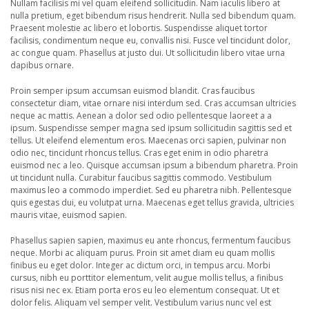
Nullam facilisis mi vel quam eleifend sollicitudin. Nam iaculis libero at
nulla pretium, eget bibendum risus hendrerit. Nulla sed bibendum quam.
Praesent molestie ac libero et lobortis. Suspendisse aliquet tortor
facilisis, condimentum neque eu, convallis nisi. Fusce vel tincidunt dolor,
ac congue quam. Phasellus at justo dui. Ut sollicitudin libero vitae urna
dapibus ornare.
Proin semper ipsum accumsan euismod blandit. Cras faucibus
consectetur diam, vitae ornare nisi interdum sed. Cras accumsan ultricies
neque ac mattis. Aenean a dolor sed odio pellentesque laoreet a a
ipsum. Suspendisse semper magna sed ipsum sollicitudin sagittis sed et
tellus. Ut eleifend elementum eros. Maecenas orci sapien, pulvinar non
odio nec, tincidunt rhoncus tellus. Cras eget enim in odio pharetra
euismod nec a leo. Quisque accumsan ipsum a bibendum pharetra. Proin
ut tincidunt nulla. Curabitur faucibus sagittis commodo. Vestibulum
maximus leo a commodo imperdiet. Sed eu pharetra nibh. Pellentesque
quis egestas dui, eu volutpat urna. Maecenas eget tellus gravida, ultricies
mauris vitae, euismod sapien.
Phasellus sapien sapien, maximus eu ante rhoncus, fermentum faucibus
neque. Morbi ac aliquam purus. Proin sit amet diam eu quam mollis
finibus eu eget dolor. Integer ac dictum orci, in tempus arcu. Morbi
cursus, nibh eu porttitor elementum, velit augue mollis tellus, a finibus
risus nisi nec ex. Etiam porta eros eu leo elementum consequat. Ut et
dolor felis. Aliquam vel semper velit. Vestibulum varius nunc vel est