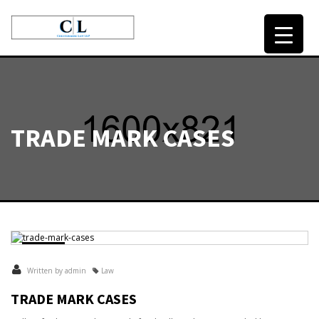
HOME
OUR LAWYERS
TRADE MARK CASES
SERVICES
CONTACT
Jan
24
Written by admin
Law
TRADE MARK CASES