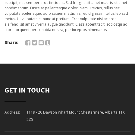
suscipit, nec semper eros tincidunt. Sed fringilla sit amet mauris sit amet
condimentum. Fusce at pellentesque dolor. Nam ultricies, tellus nec
vulputate scelerisque, odio sapien mattis nisl, eu dignissim tellus leo sed
metus. Ut vulputate et nunc at pretium. Cras vulputate nisi ac eros
eleifend, sit amet viverra augue tincidunt. Class aptent taciti sociosqu ad
litora torquent per conubia nostra, per inceptos himenaeos.
Share:
GET IN TOUCH
Address:
1119 - 20 Dawson Wharf Mount Chestermere, Alberta T1X
2Z5